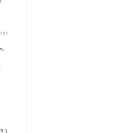
ο
στον
άνω
α
τι η