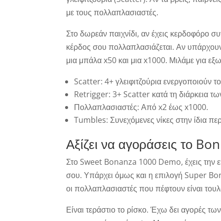
με τους πολλαπλασιαστές.
Στο δωρεάν παιχνίδι, αν έχεις κερδοφόρο 
κέρδος σου πολλαπλασιάζεται. Αν υπάρχουν 
μια μπάλα x50 και μια x1000. Μιλάμε για ε
Scatter: 4+ γλειφιτζούρια ενεργοποιούν τ
Retrigger: 3+ Scatter κατά τη διάρκεια τω
Πολλαπλασιαστές: Από x2 έως x1000.
Tumbles: Συνεχόμενες νίκες στην ίδια πε
Αξίζει να αγοράσεις το Bon
Στο Sweet Bonanza 1000 Demo, έχεις την ε
σου. Υπάρχει όμως και η επιλογή Super Bon
οι πολλαπλασιαστές που πέφτουν είναι τουλ
Είναι τεράστιο το ρίσκο. Έχω δει αγορές τω