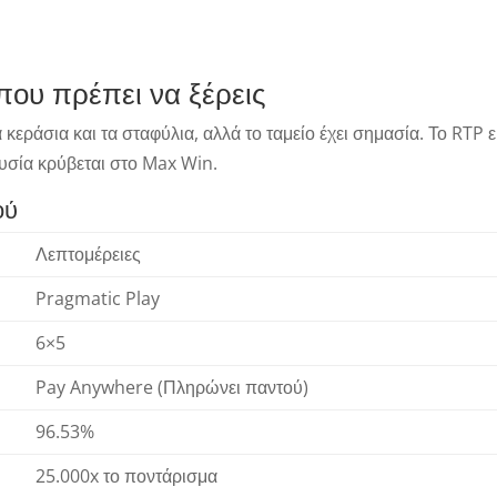
που πρέπει να ξέρεις
 κεράσια και τα σταφύλια, αλλά το ταμείο έχει σημασία. Το RTP ε
ουσία κρύβεται στο Max Win.
ού
Λεπτομέρειες
Pragmatic Play
6×5
Pay Anywhere (Πληρώνει παντού)
96.53%
25.000x το ποντάρισμα