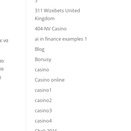
3
311 Wizebets United
Kingdom
404-NV Casino
ai in finance examples 1
ε να
Blog
Bonusy
το
τα
casino
η
Casino online
casino1
casino2
casino3
casino4