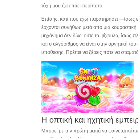
τύχη μου έχει πάει περίπατο.
Επίσης, κάτι που έχω παρατηρήσει —ίσως είν
έρχονται συνήθως μετά από μια κουραστική π
μηχάνημα δεν δίνει ούτε τα ψίχουλα, ίσως πλ
και ο αλγόριθμος να είναι στην αρνητική του 
υπόθεσης. Πρέπει να ξέρεις πότε να σταματάς,
Η οπτική και ηχητική εμπει
Μπορεί με την πρώτη ματιά να φαίνεται κάπω