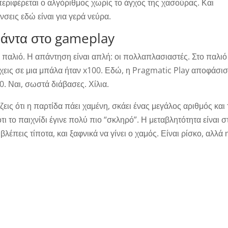
εριφέρεται ο αλγόριθμος χωρίς το άγχος της χασούρας. Και
άνσεις εδώ είναι για γερά νεύρα.
 πάντα στο gameplay
ο παλιό. Η απάντηση είναι απλή: οι πολλαπλασιαστές. Στο παλιό
ύχεις σε μια μπάλα ήταν x100. Εδώ, η Pragmatic Play αποφάσισ
0. Ναι, σωστά διάβασες. Χίλια.
ζεις ότι η παρτίδα πάει χαμένη, σκάει ένας μεγάλος αριθμός και 
τι το παιχνίδι έγινε πολύ πιο “σκληρό”. Η μεταβλητότητα είναι σ
λέπεις τίποτα, και ξαφνικά να γίνει ο χαμός. Είναι ρίσκο, αλλά 