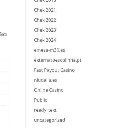
Chek 2016
Chek 2021
Chek 2022
Chek 2023
ίναι
Chek 2024
emesa-m30.es
externatoescolinha.pt
Fast Payout Casino
niudalia.es
Online Casino
Public
ready_text
uncategorized