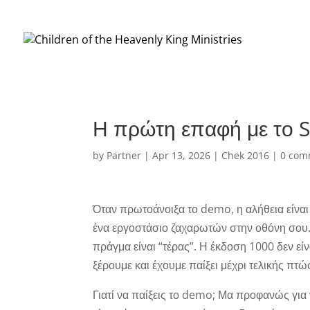
Η πρώτη επαφή με το
by
Partner
|
Apr 13, 2026
|
Chek 2016
|
0 com
Όταν πρωτοάνοιξα το demo, η αλήθεια είναι
ένα εργοστάσιο ζαχαρωτών στην οθόνη σου. 
πράγμα είναι “τέρας”. Η έκδοση 1000 δεν ε
ξέρουμε και έχουμε παίξει μέχρι τελικής πτώ
Γιατί να παίξεις το demo; Μα προφανώς για