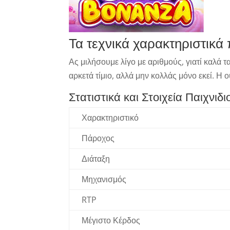
Τα τεχνικά χαρακτηριστικά 
Ας μιλήσουμε λίγο με αριθμούς, γιατί καλά τα
αρκετά τίμιο, αλλά μην κολλάς μόνο εκεί. Η 
Στατιστικά και Στοιχεία Παιχνιδι
Χαρακτηριστικό
Πάροχος
Διάταξη
Μηχανισμός
RTP
Μέγιστο Κέρδος