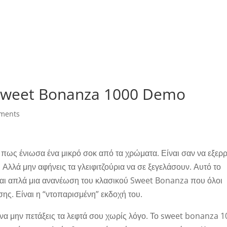
 Sweet Bonanza 1000 Demo
ments
 πως ένιωσα ένα μικρό σοκ από τα χρώματα. Είναι σαν να εξερ
Αλλά μην αφήνεις τα γλειφιτζούρια να σε ξεγελάσουν. Αυτό το
ίναι απλά μια ανανέωση του κλασικού Sweet Bonanza που όλοι
σης. Είναι η “ντοπαρισμένη” εκδοχή του.
 να μην πετάξεις τα λεφτά σου χωρίς λόγο. Το sweet bonanza 