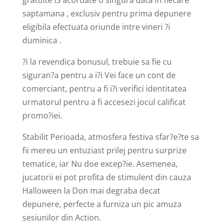
gratuite IS acordate o singura data in fiecare
saptamana , exclusiv pentru prima depunere
eligibila efectuata oriunde intre vineri ?i
duminica .
?i la revendica bonusul, trebuie sa fie cu
siguran?a pentru a i?i Vei face un cont de
comerciant, pentru a fi i?i verifici identitatea
urmatorul pentru a fi accesezi jocul calificat
promo?iei.
Stabilit Perioada, atmosfera festiva sfar?e?te sa
fii mereu un entuziast prilej pentru surprize
tematice, iar Nu doe excep?ie. Asemenea,
jucatorii ei pot profita de stimulent din cauza
Halloween la Don mai degraba decat
depunere, perfecte a furniza un pic amuza
sesiunilor din Action.