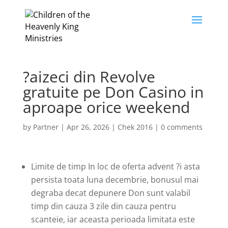
?aizeci din Revolve
gratuite pe Don Casino in
aproape orice weekend
by
Partner
|
Apr 26, 2026
|
Chek 2016
|
0 comments
Limite de timp In loc de oferta advent ?i asta
persista toata luna decembrie, bonusul mai
degraba decat depunere Don sunt valabil
timp din cauza 3 zile din cauza pentru
scanteie, iar aceasta perioada limitata este