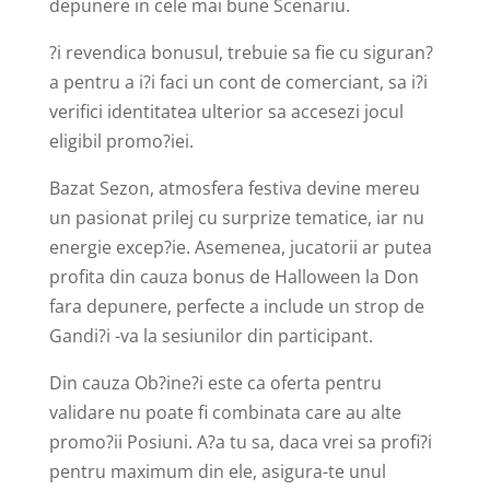
depunere in cele mai bune Scenariu.
?i revendica bonusul, trebuie sa fie cu siguran?
a pentru a i?i faci un cont de comerciant, sa i?i
verifici identitatea ulterior sa accesezi jocul
eligibil promo?iei.
Bazat Sezon, atmosfera festiva devine mereu
un pasionat prilej cu surprize tematice, iar nu
energie excep?ie. Asemenea, jucatorii ar putea
profita din cauza bonus de Halloween la Don
fara depunere, perfecte a include un strop de
Gandi?i -va la sesiunilor din participant.
Din cauza Ob?ine?i este ca oferta pentru
validare nu poate fi combinata care au alte
promo?ii Posiuni. A?a tu sa, daca vrei sa profi?i
pentru maximum din ele, asigura-te unul