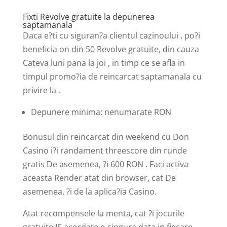
Fixti Revolve gratuite la depunerea
saptamanala
Daca e?ti cu siguran?a clientul cazinoului , po?i
beneficia on din 50 Revolve gratuite, din cauza
Cateva luni pana la joi , in timp ce se afla in
timpul promo?ia de reincarcat saptamanala cu
privire la .
Depunere minima: nenumarate RON
Bonusul din reincarcat din weekend cu Don
Casino i?i randament threescore din runde
gratis De asemenea, ?i 600 RON . Faci activa
aceasta Render atat din browser, cat De
asemenea, ?i de la aplica?ia Casino.
Atat recompensele la menta, cat ?i jocurile