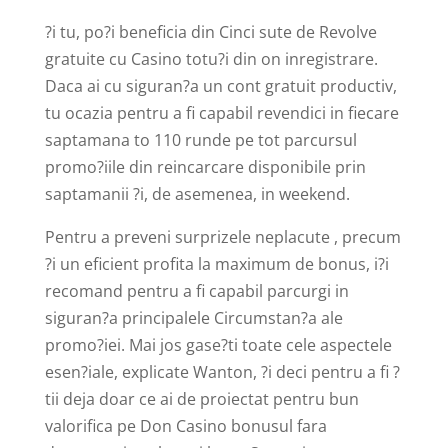
?i tu, po?i beneficia din Cinci sute de Revolve
gratuite cu Casino totu?i din on inregistrare.
Daca ai cu siguran?a un cont gratuit productiv,
tu ocazia pentru a fi capabil revendici in fiecare
saptamana to 110 runde pe tot parcursul
promo?iile din reincarcare disponibile prin
saptamanii ?i, de asemenea, in weekend.
Pentru a preveni surprizele neplacute , precum
?i un eficient profita la maximum de bonus, i?i
recomand pentru a fi capabil parcurgi in
siguran?a principalele Circumstan?a ale
promo?iei. Mai jos gase?ti toate cele aspectele
esen?iale, explicate Wanton, ?i deci pentru a fi ?
tii deja doar ce ai de proiectat pentru bun
valorifica pe Don Casino bonusul fara