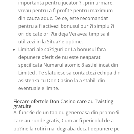
importanta pentru jucator ?i, prin urmare,
vreau pentru a fi profite pentru maximum
din cauza aduc. De ce, este recomandat
pentru a fi activezi bonusul pur ?i simplu ?i
ori de cate ori ?tii deja Vei avea timp sa il
utilizezi in la Situa?ie optime.
Limitari ale ca?tigurilor La bonusul fara
depunere oferit de nu este neaparat
specificata Numarul atomic 8 astfel incat din
Limited . Te sfatuiesc sa contactezi echipa din
asisten?a cu Don Casino la a stabili din
eventualele limite.
Fiecare ofertele Don Casino care au Twisting
gratuite
Ai func?ie de un tablou generoasa din promo?ii
care au runde gratis, Cum ar fi pericolul de a
ob?ine la rotiri mai degraba decat depunere pe