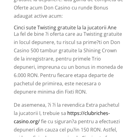
Oferte acum Don Casino cu runde Bonus
adaugat active acum:
Cinci sute Twisting gratuite la la jucatorii Ane
La fel de bine ?i oferta care au Twisting gratuite
in locul depunere, tu riscul sa prime?ti on Don
Casino 500 tambur gratuite la Shining Crown
de la inregistrare, pentru primele Trio
depuneri, impreuna cu un bonus in moneda de
6.000 RON. Pentru fiecare etapa departe de
pachetul de primirea, este necesara o
depunere minima din Fixti RON.
De asemenea, ?i ?i la revendica Extra pachetul
la jucatorii I, trebuie sa
https://clubriches-
casino.org/
fie cu siguran?a pentru a efectuezi
depuneri din cauza cel pu?in 150 RON. Astfel,