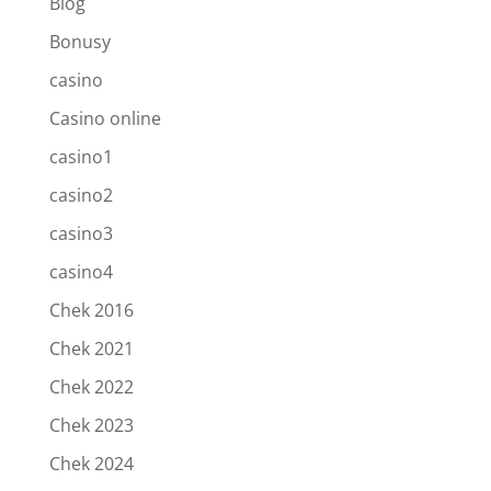
Blog
Bonusy
casino
Casino online
casino1
casino2
casino3
casino4
Chek 2016
Chek 2021
Chek 2022
Chek 2023
Chek 2024