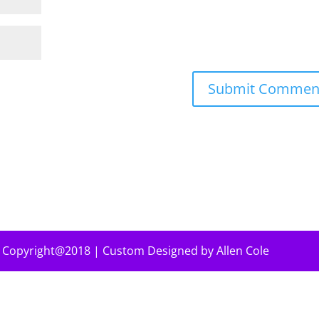
 | Copyright@2018 | Custom Designed by Allen Cole