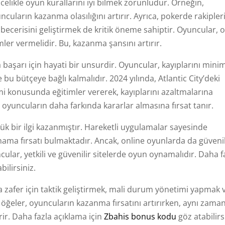
celikle oyun kurallarını iyi bilmek zorunludur. Örneğin,
cuların kazanma olasılığını artırır. Ayrıca, pokerde rakipler
becerisini geliştirmek de kritik öneme sahiptir. Oyuncular, 
mler vermelidir. Bu, kazanma şansını artırır.
aşarı için hayati bir unsurdir. Oyuncular, kayıplarını mini
 bu bütçeye bağlı kalmalıdır. 2024 yılında, Atlantic City’deki
i konusunda eğitimler vererek, kayıplarını azaltmalarına
, oyuncuların daha farkında kararlar almasına fırsat tanır.
ük bir ilgi kazanmıştır. Hareketli uygulamalar sayesinde
nama fırsatı bulmaktadır. Ancak, online oyunlarda da güvenil
lar, yetkili ve güvenilir sitelerde oyun oynamalıdır. Daha f
ilirsiniz.
a zafer için taktik geliştirmek, mali durum yönetimi yapmak 
 öğeler, oyuncuların kazanma fırsatını artırırken, aynı zama
rir. Daha fazla açıklama için
Zbahis bonus kodu
göz atabilirs