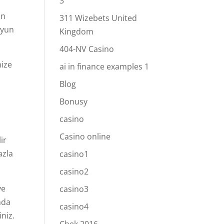
3
in
311 Wizebets United
oyun
Kingdom
404-NV Casino
mize
ai in finance examples 1
Blog
Bonusy
casino
Casino online
ir
azla
casino1
casino2
ve
casino3
nda
casino4
iniz.