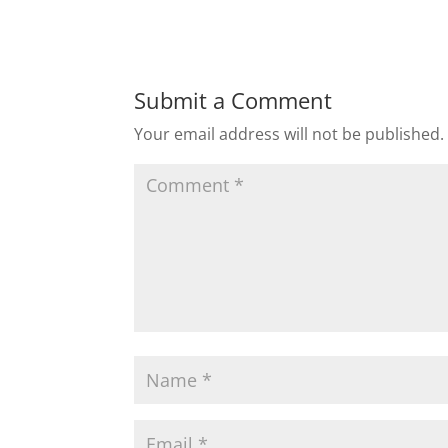
Submit a Comment
Your email address will not be published.