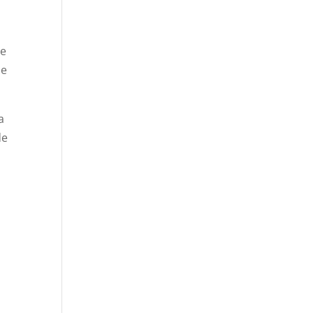
ue
ue
a
de