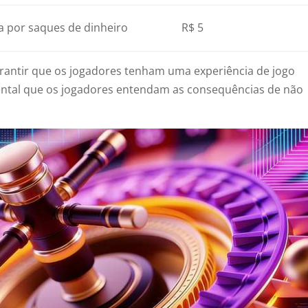
a por saques de dinheiro
R$ 5
rantir que os jogadores tenham uma experiência de jogo
mental que os jogadores entendam as consequências de não