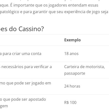
 saque. É importante que os jogadores entendam essas
patológico e para garantir que seu experiência de jogo seja
es do Cassino?
Exemplo
a para criar uma conta
18 anos
ecessários para verificar a
Carteira de motorista,
passaporte
mo que pode ser jogado em
24 horas
o que pode ser apostado
R$ 100
agem