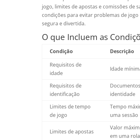
jogo, limites de apostas e comissões de
condições para evitar problemas de jogo 
segura e divertida.
O que Incluem as Condiçõ
Condição
Descrição
Requisitos de
Idade mínim
idade
Requisitos de
Documentos n
identificação
identidade
Limites de tempo
Tempo máxi
de jogo
uma sessão
Valor máxim
Limites de apostas
em uma rol