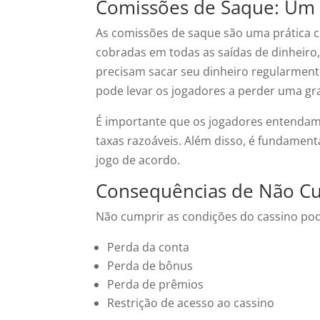
Comissões de Saque: Um 
As comissões de saque são uma prática
cobradas em todas as saídas de dinheiro
precisam sacar seu dinheiro regularment
pode levar os jogadores a perder uma gr
É importante que os jogadores entendam
taxas razoáveis. Além disso, é fundamen
jogo de acordo.
Consequências de Não Cu
Não cumprir as condições do cassino pod
Perda da conta
Perda de bônus
Perda de prêmios
Restrição de acesso ao cassino