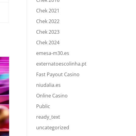
Chek 2016
Chek 2021
Chek 2022
Chek 2023
Chek 2024
emesa-m30.es
externatoescolinha.pt
Fast Payout Casino
niudalia.es
Online Casino
Public
ready_text
uncategorized