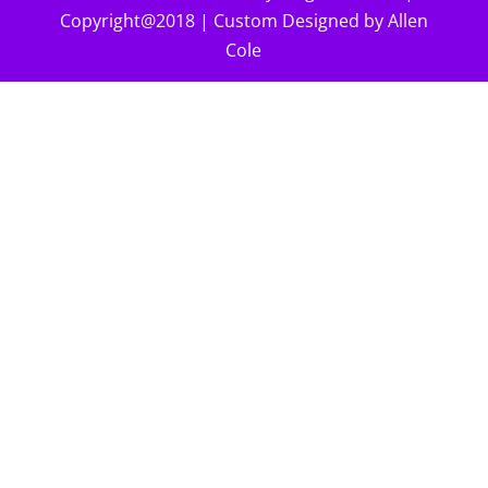
Copyright@2018 | Custom Designed by Allen
Cole