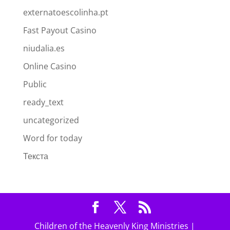
externatoescolinha.pt
Fast Payout Casino
niudalia.es
Online Casino
Public
ready_text
uncategorized
Word for today
Текста
Children of the Heavenly King Ministries |