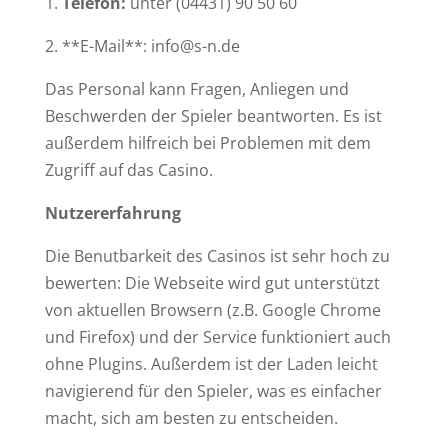
1.
Telefon:
unter (04431) 90 50 60
2. **E-Mail**:
info@s-n.de
Das Personal kann Fragen, Anliegen und
Beschwerden der Spieler beantworten. Es ist
außerdem hilfreich bei Problemen mit dem
Zugriff auf das Casino.
Nutzererfahrung
Die Benutbarkeit des Casinos ist sehr hoch zu
bewerten: Die Webseite wird gut unterstützt
von aktuellen Browsern (z.B. Google Chrome
und Firefox) und der Service funktioniert auch
ohne Plugins. Außerdem ist der Laden leicht
navigierend für den Spieler, was es einfacher
macht, sich am besten zu entscheiden.