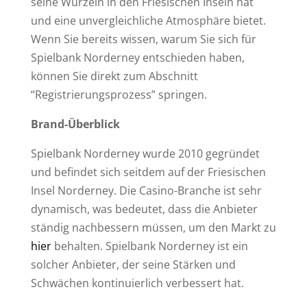
seine Wurzeln in den Friesischen Inseln hat
und eine unvergleichliche Atmosphäre bietet.
Wenn Sie bereits wissen, warum Sie sich für
Spielbank Norderney entschieden haben,
können Sie direkt zum Abschnitt
“Registrierungsprozess” springen.
Brand-Überblick
Spielbank Norderney wurde 2010 gegründet
und befindet sich seitdem auf der Friesischen
Insel Norderney. Die Casino-Branche ist sehr
dynamisch, was bedeutet, dass die Anbieter
ständig nachbessern müssen, um den Markt zu
hier
behalten. Spielbank Norderney ist ein
solcher Anbieter, der seine Stärken und
Schwächen kontinuierlich verbessert hat.