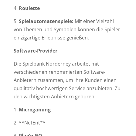
4.
Roulette
5.
Spielautomatenspiele:
Mit einer Vielzahl
von Themen und Symbolen können die Spieler
einzigartige Erlebnisse genießen.
Software-Provider
Die Spielbank Norderney arbeitet mit
verschiedenen renommierten Software-
Anbietern zusammen, um ihre Kunden einen
qualitativ hochwertigen Service anzubieten. Zu
den wichtigsten Anbietern gehören:
1.
Microgaming
2. **NetEnt**
3.
Play’n GO