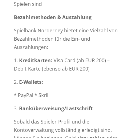
Spielen sind
Bezahlmethoden & Auszahlung
Spielbank Norderney bietet eine Vielzahl von
Bezahlmethoden für die Ein- und
Auszahlungen:
1.
Kreditkarten:
Visa Card (ab EUR 200) –
Debit-Karte (ebenso ab EUR 200)
2.
E-Wallets:
* PayPal * Skrill
3.
Banküberweisung/Lastschrift
Sobald das Spieler-Profil und die
Kontoverwaltung vollständig erledigt sind,