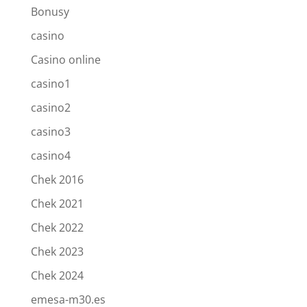
Bonusy
casino
Casino online
casino1
casino2
casino3
casino4
Chek 2016
Chek 2021
Chek 2022
Chek 2023
Chek 2024
emesa-m30.es