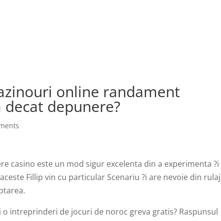
azinouri online randament
a decat depunere?
ments
re casino este un mod sigur excelenta din a experimenta ?i
, aceste Fillip vin cu particular Scenariu ?i are nevoie din rulaj
ptarea.
o intreprinderi de jocuri de noroc greva gratis? Raspunsul