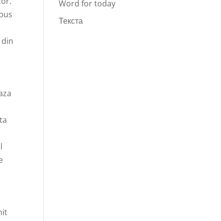
cor.
Word for today
upus
Текста
 din
eaza
eta
a
l
e
mit