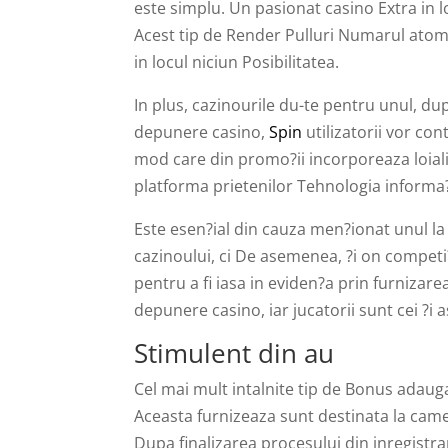
este simplu. Un pasionat casino Extra in 
Acest tip de Render Pulluri Numarul atomic
in locul niciun Posibilitatea.
In plus, cazinourile du-te pentru unul, du
depunere casino,
Spin
utilizatorii vor con
mod care din promo?ii incorporeaza loialit
platforma prietenilor Tehnologia informa?
Este esen?ial din cauza men?ionat unul la
cazinoului, ci De asemenea, ?i on competi
pentru a fi iasa in eviden?a prin furnizar
depunere casino, iar jucatorii sunt cei ?i
Stimulent din au
Cel mai mult intalnite tip de Bonus adaug
Aceasta furnizeaza sunt destinata la came
Dupa finalizarea procesului din inregistra