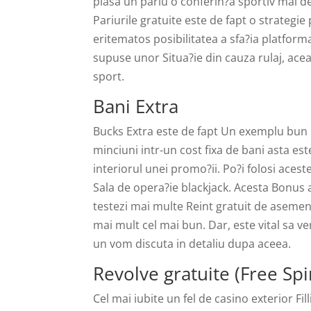
plasa un pariu o conferin?a sportiv mai de
Pariurile gratuite este de fapt o strategie
eritematos posibilitatea a sfa?ia platforma
supuse unor Situa?ie din cauza rulaj, acea
sport.
Bani Extra
Bucks Extra este de fapt Un exemplu bun 
minciuni intr-un cost fixa de bani asta es
interiorul unei promo?ii. Po?i folosi aceste
Sala de opera?ie blackjack. Acesta Bonus 
testezi mai multe Reint gratuit de asemene
mai mult cel mai bun. Dar, este vital sa ver
un vom discuta in detaliu dupa aceea.
Revolve gratuite (Free Spi
Cel mai iubite un fel de casino exterior Fil