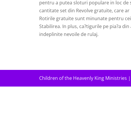
pentru a putea sloturi populare in loc de s
cantitate set din Revolve gratuite, care ar 
Rotirile gratuite sunt minunate pentru cei
Stabilirea. In plus, ca?tigurile pe pia?a di
indeplinite nevoile de rulaj.
Children of the Heavenly King Ministries