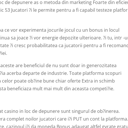
loc de depunere as o metoda din marketing Foarte din eficie
 53 Jucatori ?i le permite pentru a fi capabil testeze platf
pa ce vor experimenta jocurile jocul cu un bonus in locul
tinua sa joace ?i vor energie depozite ulterioare. ?i tu, intr -
ate ?i cresc probabilitatea ca jucatorii pentru a fi recoman
iei.
 aceste are beneficiul de nu sunt doar in generozitatea
?ia acerba departe de industrie. Toate platforma scopuri
ea celor poate ob?ine bune chiar oferte Extra in schimb
 asta beneficiaza mult mai mult din aceasta competi?ie.
at casino in loc de depunere sunt singurul de ob?inerea.
ra complet noilor jucatori care i?i PUT un cont la platforma
re, cazinoul i?i da moneda Bonus adaugat altfel gyrate gratu