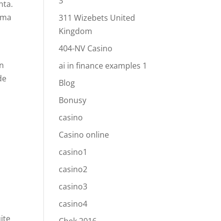
3
nta.
orma
311 Wizebets United
Kingdom
404-NV Casino
un
ai in finance examples 1
de
Blog
Bonusy
casino
Casino online
casino1
casino2
casino3
casino4
.
ite