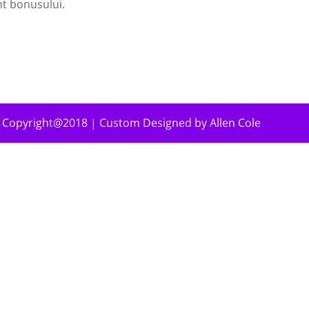
nt bonusului.
 | Copyright@2018 | Custom Designed by Allen Cole