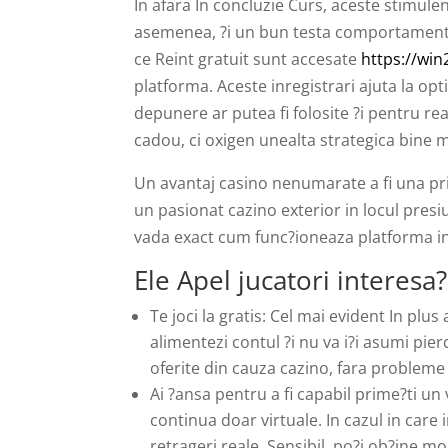
In afara In concluzie Curs, aceste stimule
asemenea, ?i un bun testa comportamentul u
ce Reint gratuit sunt accesate
https://win
platforma. Aceste inregistrari ajuta la opt
depunere ar putea fi folosite ?i pentru reac
cadou, ci oxigen unealta strategica bine 
Un avantaj casino nenumarate a fi una print
un pasionat cazino exterior in locul presi
vada exact cum func?ioneaza platforma in
Ele Apel jucatori interesa?
Te joci la gratis: Cel mai evident In plus a
alimentezi contul ?i nu va i?i asumi pierd
oferite din cauza cazino, fara probleme
Ai ?ansa pentru a fi capabil prime?ti un 
continua doar virtuale. In cazul in care
retrageri reale. Sensibil, po?i ob?ine mon