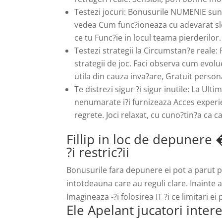
Testezi jocuri: Bonusurile NUMENIE sunt
vedea Cum func?ioneaza cu adevarat slotu
ce tu Func?ie in locul teama pierderilor.
Testezi strategii la Circumstan?e reale:
strategii de joc. Faci observa cum evolu
utila din cauza inva?are, Gratuit person
Te distrezi sigur ?i sigur inutile: La Ult
nenumarate i?i furnizeaza Acces experie
regrete. Joci relaxat, cu cuno?tin?a ca c
Fillip in loc de depunere
?i restric?ii
Bonusurile fara depunere ei pot a parut 
intotdeauna care au reguli clare. Inainte 
Imagineaza -?i folosirea IT ?i ce limitari e
Ele Apelant jucatori intere