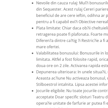
Nevoile din cauza rulaj: Mul?i bonusuril
din Sequester. Acest rulaj Cereri parie
beneficiul de are cere ieftin, odihna ar
pentru a fi capabil evi?i Obiective nereal
Plata limitate: Chiar daca ob?ii cheltui
retragerea poate fi plafonata. Foarte mu
Diferen?a dintre ca?tig ?i Restric?ie a f
mare ofertei.
Valabilitatea bonusului: Bonusurile in l
limitata. Altfel a fost folosite rapid, o
doua ore on 2 zile. Activarea rapida est
Depunerea ulterioara: In unele situa?ii, 
Aceasta ac?iune Nu activeaza bonusul, c
Stilboestrol intalnita. Lipsa acestei info
Jocurile eligibile: Nu toate jocurile con
acceptate Doar specific sloturi Teatru 
opera?ie unitate de farfurie ar putea fi e