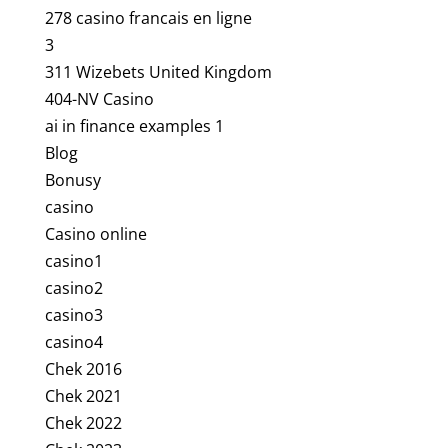
278 casino francais en ligne
3
311 Wizebets United Kingdom
404-NV Casino
ai in finance examples 1
Blog
Bonusy
casino
Casino online
casino1
casino2
casino3
casino4
Chek 2016
Chek 2021
Chek 2022