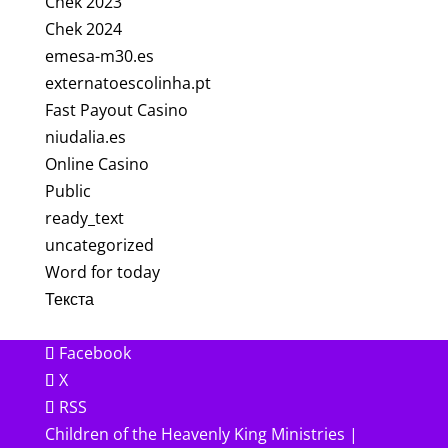
Chek 2023
Chek 2024
emesa-m30.es
externatoescolinha.pt
Fast Payout Casino
niudalia.es
Online Casino
Public
ready_text
uncategorized
Word for today
Текста
Facebook
X
RSS
Children of the Heavenly King Ministries |