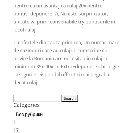
pentru ca un avantaj ca rulaj 20x pentru
bonus+depunere. ?i, Nu este surprinzator,
unitate va primi convenabile try bonusurile in
locul rulaj.
Cu ofertele din cauza primirea, Un numar mare
de cazinouri care au rulaj Circumscribe cu
privire la Romania are necesita din rulaj cu
minimum 35x-40x cu Extra+depunere Chirurgie
ca?tigurile Disponibil off rotiri mai degraba
decat rulaj.
Search
Categories
for:
! Без рубрики
1
17