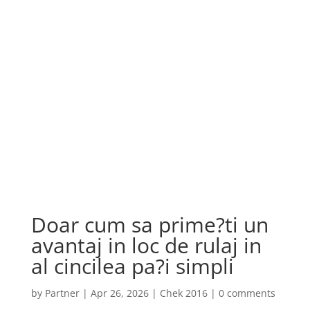
Doar cum sa prime?ti un
avantaj in loc de rulaj in
al cincilea pa?i simpli
by
Partner
|
Apr 26, 2026
|
Chek 2016
|
0 comments