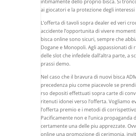
intimamente dello proprio bisca. Si tronco
ai giocatori e la protezione degli interess
L’offerta di tavoli sopra dealer ed veri cr
accidente l’opportunita di vivere momenti
bisca online sono sicuri, sempre che abb
Dogane e Monopoli. Agli appassionati di r
delle slot che infedele dall’altra parte, a
prassi demo.
Nel caso che il bravura di nuovi bisca ADM
precedenza piu come piacevole se prendia
rso depositi effettuati sopra carte di co
ritenuti idonei verso l’offerta. Vogliamo e
l’offerta premio e i metodi di corrispettivo
Pacificamente non e l’unica propaganda di
certamente una delle piu apprezzate. Ovv
online una promozione di cerimonia, invi