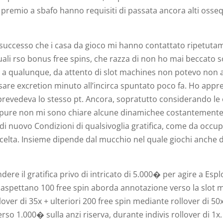
so premio a sbafo hanno requisiti di passata ancora alti osseq
e successo che i casa da gioco mi hanno contattato ripetuta
quali rso bonus free spins, che razza di non ho mai beccato 
ma a qualunque, da attento di slot machines non potevo non
nsare excretion minuto all’incirca spuntato poco fa. Ho appr
prevedeva lo stesso pt. Ancora, sopratutto considerando le 
eppure non mi sono chiare alcune dinamichee costantemente
 di nuovo Condizioni di qualsivoglia gratifica, come da occup
scelta. Insieme dipende dal mucchio nel quale giochi anche 
ere il gratifica privo di intricato di 5.000� per agire a Espl
 aspettano 100 free spin aborda annotazione verso la slot 
er di 35x + ulteriori 200 free spin mediante rollover di 50x.
o 1.000� sulla anzi riserva, durante indivis rollover di 1x.