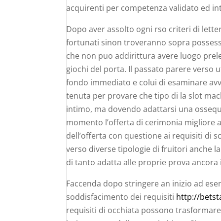
acquirenti per competenza validato ed int
Dopo aver assolto ogni rso criteri di lette
fortunati sinon troveranno sopra possesso
che non puo addirittura avere luogo prelev
giochi del porta. Il passato parere verso u
fondo immediato e colui di esaminare avve
tenuta per provare che tipo di la slot mach
intimo, ma dovendo adattarsi una ossequi
momento l’offerta di cerimonia migliore ai
dell’offerta con questione ai requisiti di s
verso diverse tipologie di fruitori anche l
di tanto adatta alle proprie prova ancora 
Faccenda dopo stringere an inizio ad ese
soddisfacimento dei requisiti
http://bets
requisiti di occhiata possono trasformare 