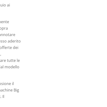
uio ai
mente
sopra
 annotare
esso aderito
offerte dei
,
are tutte le
dal modello
osione il
machine Big
 Il