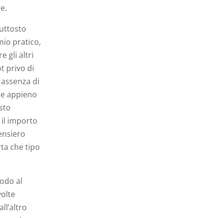
e.
iuttosto
mio pratico,
 gli altri
t privo di
 assenza di
a e appieno
sto
 il importo
pensiero
rta che tipo
odo al
volte
ll’altro