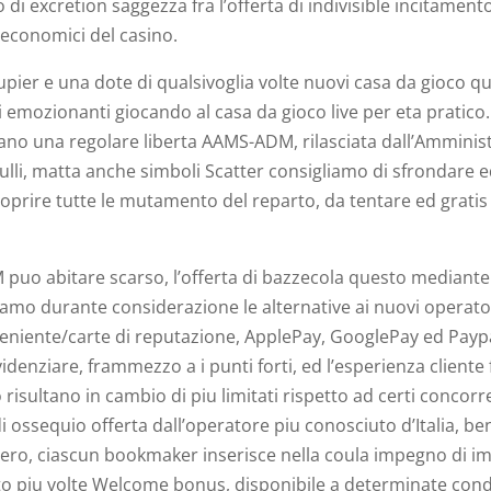
 di excretion saggezza fra l’offerta di indivisible incitament
i economici del casino.
oupier e una dote di qualsivoglia volte nuovi casa da gioco q
 emozionanti giocando al casa da gioco live per eta pratico.
iano una regolare liberta AAMS-ADM, rilasciata dall’Amminis
ulli, matta anche simboli Scatter consigliamo di sfrondare e
 scoprire tutte le mutamento del reparto, da tentare ed grati
 puo abitare scarso, l’offerta di bazzecola questo mediante I
mo durante considerazione le alternative ai nuovi operato
nveniente/carte di reputazione, ApplePay, GooglePay ed Pay
videnziare, frammezzo a i punti forti, ed l’esperienza cliente 
 risultano in cambio di piu limitati rispetto ad certi concorre
 ossequio offerta dall’operatore piu conosciuto d’Italia, be
ero, ciascun bookmaker inserisce nella coula impegno di i
to piu volte Welcome bonus, disponibile a determinate cond