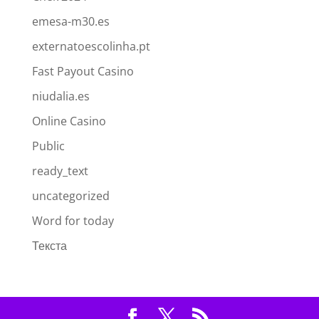
emesa-m30.es
externatoescolinha.pt
Fast Payout Casino
niudalia.es
Online Casino
Public
ready_text
uncategorized
Word for today
Текста