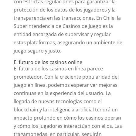
con estrictas regulaciones para garantizar la
protección de los datos de los jugadores y la
transparencia en las transacciones. En Chile, la
Superintendencia de Casinos de Juego es la
entidad encargada de supervisar y regular
estas plataformas, asegurando un ambiente de
juego seguro y justo.
El futuro de los casinos online
El futuro de los casinos en línea parece
prometedor. Con la creciente popularidad del
juego en línea, podemos esperar ver mejoras
continuas en la experiencia del usuario. La
llegada de nuevas tecnologías como el
blockchain y la inteligencia artificial tendrá un
impacto profundo en cómo los casinos operan
y cómo los jugadores interactúan con ellos. Las
tragamonedas, en particular, seguirán