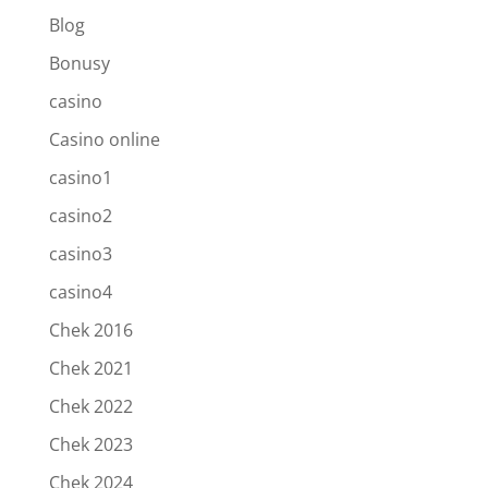
Blog
Bonusy
casino
Casino online
casino1
casino2
casino3
casino4
Chek 2016
Chek 2021
Chek 2022
Chek 2023
Chek 2024