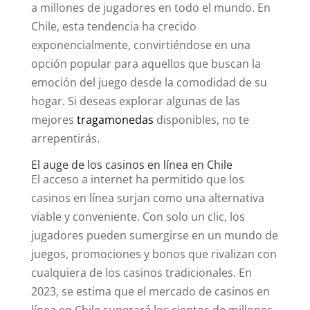
a millones de jugadores en todo el mundo. En
Chile, esta tendencia ha crecido
exponencialmente, convirtiéndose en una
opción popular para aquellos que buscan la
emoción del juego desde la comodidad de su
hogar. Si deseas explorar algunas de las
mejores
tragamonedas
disponibles, no te
arrepentirás.
El auge de los casinos en línea en Chile
El acceso a internet ha permitido que los
casinos en línea surjan como una alternativa
viable y conveniente. Con solo un clic, los
jugadores pueden sumergirse en un mundo de
juegos, promociones y bonos que rivalizan con
cualquiera de los casinos tradicionales. En
2023, se estima que el mercado de casinos en