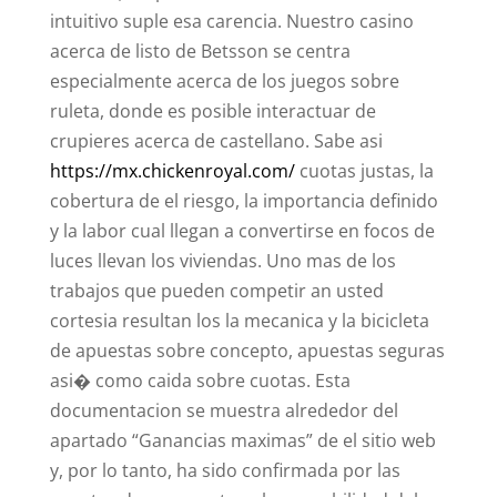
intuitivo suple esa carencia. Nuestro casino
acerca de listo de Betsson se centra
especialmente acerca de los juegos sobre
ruleta, donde es posible interactuar de
crupieres acerca de castellano. Sabe asi
https://mx.chickenroyal.com/
cuotas justas, la
cobertura de el riesgo, la importancia definido
y la labor cual llegan a convertirse en focos de
luces llevan los viviendas. Uno mas de los
trabajos que pueden competir an usted
cortesia resultan los la mecanica y la bicicleta
de apuestas sobre concepto, apuestas seguras
asi� como caida sobre cuotas. Esta
documentacion se muestra alrededor del
apartado “Ganancias maximas” de el sitio web
y, por lo tanto, ha sido confirmada por las