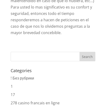
malentendido en caso de que lo hubiera, etc…)
Para usted lo mas significativo es su confort y
seguridad, entonces todo el tiempo
responderemos a hacen de peticiones en el
caso de que nos lo olvidemos preguntas a la
mayor brevedad concebible.
Categories
! Без рубрики
1
17
278 casino francais en ligne