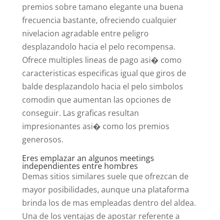
premios sobre tamano elegante una buena
frecuencia bastante, ofreciendo cualquier
nivelacion agradable entre peligro
desplazandolo hacia el pelo recompensa.
Ofrece multiples lineas de pago asi� como
caracteristicas especificas igual que giros de
balde desplazandolo hacia el pelo simbolos
comodin que aumentan las opciones de
conseguir. Las graficas resultan
impresionantes asi� como los premios
generosos.
Eres emplazar an algunos meetings
independientes entre hombres
Demas sitios similares suele que ofrezcan de
mayor posibilidades, aunque una plataforma
brinda los de mas empleadas dentro del aldea.
Una de los ventajas de apostar referente a