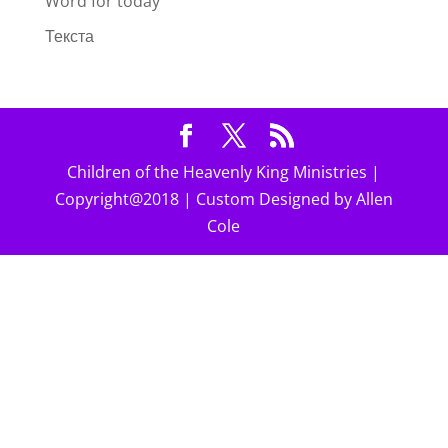
Word for today
Текста
Children of the Heavenly King Ministries |
Copyright@2018 | Custom Designed by Allen
Cole