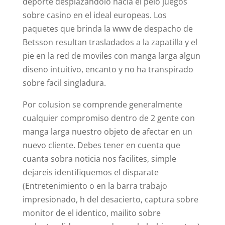
deporte desplazandolo hacia el pelo juegos
sobre casino en el ideal europeas. Los
paquetes que brinda la www de despacho de
Betsson resultan trasladados a la zapatilla y el
pie en la red de moviles con manga larga algun
diseno intuitivo, encanto y no ha transpirado
sobre facil singladura.
Por colusion se comprende generalmente
cualquier compromiso dentro de 2 gente con
manga larga nuestro objeto de afectar en un
nuevo cliente. Debes tener en cuenta que
cuanta sobra noticia nos facilites, simple
dejareis identifiquemos el disparate
(Entretenimiento o en la barra trabajo
impresionado, h del desacierto, captura sobre
monitor de el identico, mailito sobre