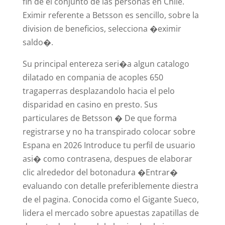
fin de el conjunto de las personas en Chile.
Eximir referente a Betsson es sencillo, sobre la
division de beneficios, selecciona �eximir
saldo�.
Su principal entereza seri�a algun catalogo
dilatado en compania de acoples 650
tragaperras desplazandolo hacia el pelo
disparidad en casino en presto. Sus
particulares de Betsson � De que forma
registrarse y no ha transpirado colocar sobre
Espana en 2026 Introduce tu perfil de usuario
asi� como contrasena, despues de elaborar
clic alrededor del botonadura �Entrar�
evaluando con detalle preferiblemente diestra
de el pagina. Conocida como el Gigante Sueco,
lidera el mercado sobre apuestas zapatillas de