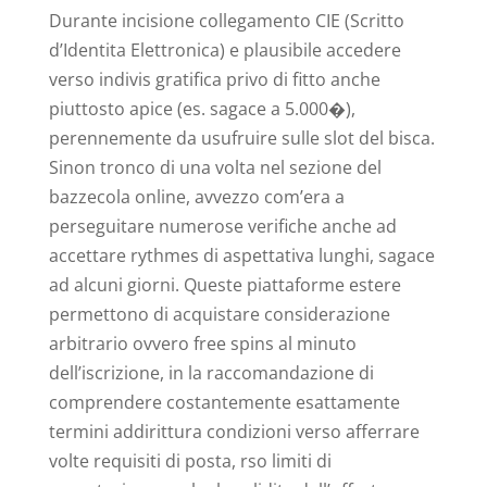
Durante incisione collegamento CIE (Scritto
d’Identita Elettronica) e plausibile accedere
verso indivis gratifica privo di fitto anche
piuttosto apice (es. sagace a 5.000�),
perennemente da usufruire sulle slot del bisca.
Sinon tronco di una volta nel sezione del
bazzecola online, avvezzo com’era a
perseguitare numerose verifiche anche ad
accettare rythmes di aspettativa lunghi, sagace
ad alcuni giorni. Queste piattaforme estere
permettono di acquistare considerazione
arbitrario ovvero free spins al minuto
dell’iscrizione, in la raccomandazione di
comprendere costantemente esattamente
termini addirittura condizioni verso afferrare
volte requisiti di posta, rso limiti di