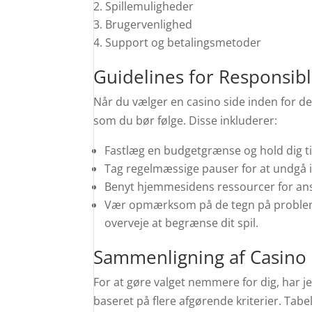
Spillemuligheder
Brugervenlighed
Support og betalingsmetoder
Guidelines for Responsib
Når du vælger en casino side inden for den
som du bør følge. Disse inkluderer:
Fastlæg en budgetgrænse og hold dig ti
Tag regelmæssige pauser for at undgå i
Benyt hjemmesidens ressourcer for ansva
Vær opmærksom på de tegn på problematis
overveje at begrænse dit spil.
Sammenligning af Casino
For at gøre valget nemmere for dig, har 
baseret på flere afgørende kriterier. Tab