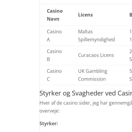
Casino
Licens
Navn
Casino
Maltas
1
A
Spillemyndighed
1
Casino
2
Curacaos Licens
B
5
Casino
UK Gambling
5
C
Commission
S
Styrker og Svagheder ved Casi
Hver af de casino sider, jeg har gennemgåe
overveje:
Styrker: