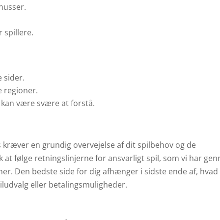
nusser.
 spillere.
e sider.
e regioner.
r kan være svære at forstå.
 kræver en grundig overvejelse af dit spilbehov og de
at følge retningslinjerne for ansvarligt spil, som vi har ge
er. Den bedste side for dig afhænger i sidste ende af, hvad
iludvalg eller betalingsmuligheder.