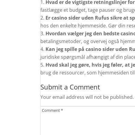
Hvad er de vigtigste retningslinjer fo
fastlægge et budget, tage pauser og bruge
Er casino sider uden Rufus sikre at sp
hos den enkelte hjemmeside. Gør din rese
Hvordan vælger jeg den bedste casin
betalingsmetoder, og overvej også hjem
Kan jeg spille på casino sider uden 
juridiske spørgsmål afhængigt af din plac
Hvad skal jeg gøre, hvis jeg føler, at 
brug de ressourcer, som hjemmesiden til
Submit a Comment
Your email address will not be published.