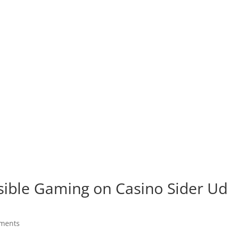
sible Gaming on Casino Sider U
ments