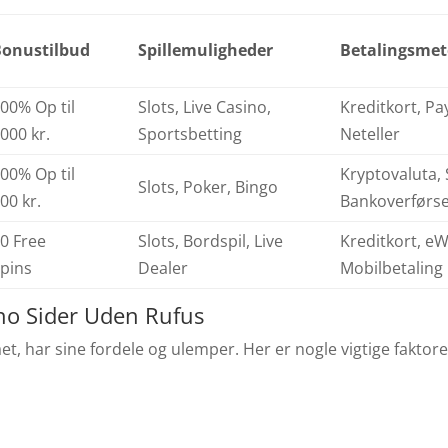
Bonustilbud
Spillemuligheder
Betalingsmet
00% Op til
Slots, Live Casino,
Kreditkort, Pa
000 kr.
Sportsbetting
Neteller
00% Op til
Kryptovaluta, S
Slots, Poker, Bingo
00 kr.
Bankoverførse
0 Free
Slots, Bordspil, Live
Kreditkort, eW
pins
Dealer
Mobilbetaling
no Sider Uden Rufus
t, har sine fordele og ulemper. Her er nogle vigtige faktore