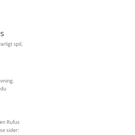
us
rligt spil,
ivning.
 du
den Rufus
se sider: