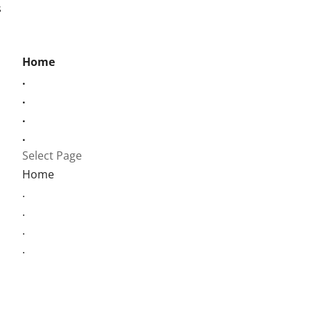
Home
.
.
.
.
Select Page
Home
.
.
.
.