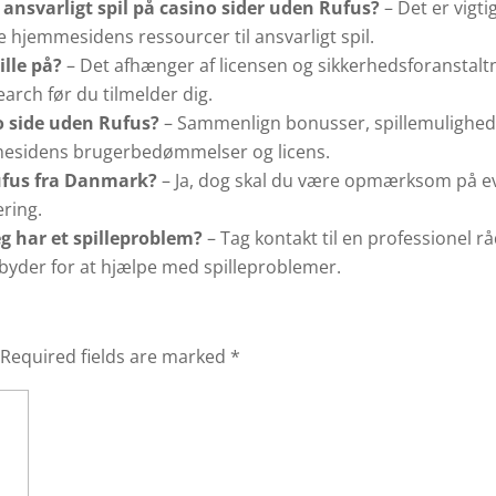
r ansvarligt spil på casino sider uden Rufus?
– Det er vigtig
 hjemmesidens ressourcer til ansvarligt spil.
ille på?
– Det afhænger af licensen og sikkerhedsforanstalt
arch før du tilmelder dig.
o side uden Rufus?
– Sammenlign bonusser, spillemulighed
mesidens brugerbedømmelser og licens.
Rufus fra Danmark?
– Ja, dog skal du være opmærksom på e
ering.
jeg har et spilleproblem?
– Tag kontakt til en professionel rå
byder for at hjælpe med spilleproblemer.
Required fields are marked
*