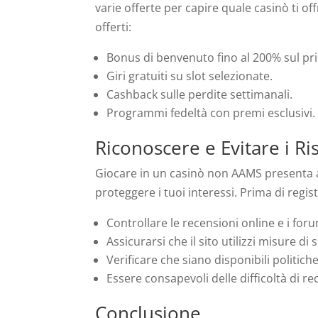
varie offerte per capire quale casinò ti 
offerti:
Bonus di benvenuto fino al 200% sul pr
Giri gratuiti su slot selezionate.
Cashback sulle perdite settimanali.
Programmi fedeltà con premi esclusivi.
Riconoscere e Evitare i Ri
Giocare in un casinò non AAMS presenta a
proteggere i tuoi interessi. Prima di regist
Controllare le recensioni online e i for
Assicurarsi che il sito utilizzi misure d
Verificare che siano disponibili politich
Essere consapevoli delle difficoltà di r
Conclusione