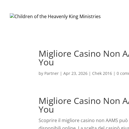
Migliore Casino Non A
You
by
Partner
|
Apr 23, 2026
|
Chek 2016
|
0 com
Migliore Casino Non A
You
Scoprire il migliore casino non AAMS può
disponibili online. La scelta del casinò gius