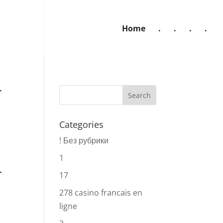
Home
.
.
.
.
r
Categories
! Без рубрики
1
r
17
278 casino francais en
ligne