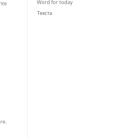
Word for today
ente
Текста
re.