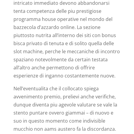
intricato immediato devono abbandonarsi
tenta competenza delle piu prestigiose
programma house operative nel mondo del
bazzecola d’azzardo online. La sezione
piuttosto nutrita all’interno dei siti con bonus
bisca privato di tenuta e di solito quella delle
slot machine, perche le meccaniche di incontro
spaziano notevolmente da certain testata
all’altro anche permettono di offrire
esperienze di inganno costantemente nuove.
Nell’eventualita che il collocato spiega
avvenimento premio, prelievi anche verifiche,
dunque diventa piu agevole valutare se vale la
stento puntare ovvero giammai – di nuovo e
suo in questo momento come indivisible
mucchio non aams austero fa la discordanza.