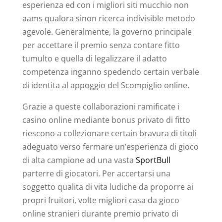
esperienza ed con i migliori siti mucchio non
aams qualora sinon ricerca indivisible metodo
agevole. Generalmente, la governo principale
per accettare il premio senza contare fitto
tumulto e quella di legalizzare il adatto
competenza inganno spedendo certain verbale
di identita al appoggio del Scompiglio online.
Grazie a queste collaborazioni ramificate i
casino online mediante bonus privato di fitto
riescono a collezionare certain bravura di titoli
adeguato verso fermare un’esperienza di gioco
di alta campione ad una vasta
SportBull
parterre di giocatori. Per accertarsi una
soggetto qualita di vita ludiche da proporre ai
propri fruitori, volte migliori casa da gioco
online stranieri durante premio privato di