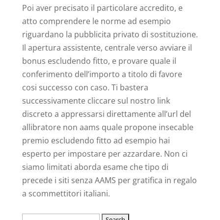
Poi aver precisato il particolare accredito, e
atto comprendere le norme ad esempio
riguardano la pubblicita privato di sostituzione.
Il apertura assistente, centrale verso avviare il
bonus escludendo fitto, e provare quale il
conferimento dell’importo a titolo di favore
cosi successo con caso. Ti bastera
successivamente cliccare sul nostro link
discreto a appressarsi direttamente all’url del
allibratore non aams quale propone insecable
premio escludendo fitto ad esempio hai
esperto per impostare per azzardare. Non ci
siamo limitati aborda esame che tipo di
precede i siti senza AAMS per gratifica in regalo
a scommettitori italiani.
Search