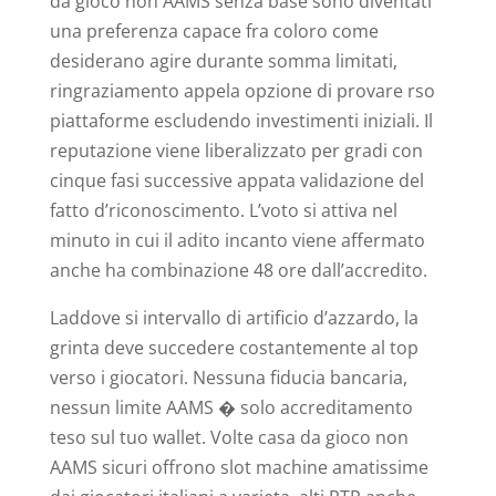
da gioco non AAMS senza base sono diventati
una preferenza capace fra coloro come
desiderano agire durante somma limitati,
ringraziamento appela opzione di provare rso
piattaforme escludendo investimenti iniziali. Il
reputazione viene liberalizzato per gradi con
cinque fasi successive appata validazione del
fatto d’riconoscimento. L’voto si attiva nel
minuto in cui il adito incanto viene affermato
anche ha combinazione 48 ore dall’accredito.
Laddove si intervallo di artificio d’azzardo, la
grinta deve succedere costantemente al top
verso i giocatori. Nessuna fiducia bancaria,
nessun limite AAMS � solo accreditamento
teso sul tuo wallet. Volte casa da gioco non
AAMS sicuri offrono slot machine amatissime