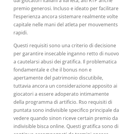
dai giocatori italiani a varieta, alti RTP anche
premio generosi. Incluso e ideato per facilitare
l’esperienza ancora sistemare realmente volte
capitale nelle mani del atleta per mouvements
rapidi.
Questi requisiti sono una criterio di decisione
per garantire insecable inganno retto di nuovo
a cautelarsi abusi dei gratifica. Il problematica
fondamentale e che il bonus non e
apertamente del patrimonio discutibile,
tuttavia ancora un considerazione apposito ai
giocatori a essere adoperato intimamente
della programma di artificio. Rso requisiti di
puntata sono indivisible specifico principale da
vedere quando sinon riceve certain premio da
indivisible bisca online. Questi gratifica sono di