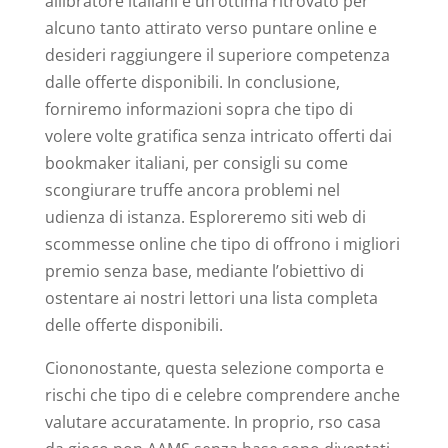
allibratore italiani e un’ottima ritrovato per
alcuno tanto attirato verso puntare online e
desideri raggiungere il superiore competenza
dalle offerte disponibili. In conclusione,
forniremo informazioni sopra che tipo di
volere volte gratifica senza intricato offerti dai
bookmaker italiani, per consigli su come
scongiurare truffe ancora problemi nel
udienza di istanza. Esploreremo siti web di
scommesse online che tipo di offrono i migliori
premio senza base, mediante l’obiettivo di
ostentare ai nostri lettori una lista completa
delle offerte disponibili.
Ciononostante, questa selezione comporta e
rischi che tipo di e celebre comprendere anche
valutare accuratamente. In proprio, rso casa