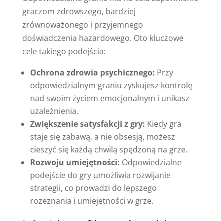
graczom zdrowszego, bardziej
zrównoważonego i przyjemnego
doświadczenia hazardowego. Oto kluczowe
cele takiego podejścia:
Ochrona zdrowia psychicznego:
Przy
odpowiedzialnym graniu zyskujesz kontrolę
nad swoim życiem emocjonalnym i unikasz
uzależnienia.
Zwiększenie satysfakcji z gry:
Kiedy gra
staje się zabawą, a nie obsesją, możesz
cieszyć się każdą chwilą spędzoną na grze.
Rozwoju umiejętności:
Odpowiedzialne
podejście do gry umożliwia rozwijanie
strategii, co prowadzi do lepszego
rozeznania i umiejętności w grze.