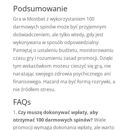
Podsumowanie
Gra w Mostbet z wykorzystaniem 100
darmowych spinów może być przyjemnym
doświadczeniem, ale tylko wtedy, gdy jest
wykonywana w sposób odpowiedzialny.
Pamiętaj o ustaleniu budżetu, monitorowaniu
czasu gry i rozumieniu zasad promocji. Dzięki
tym wskazówkom możesz cieszyć się grą, nie
narażając swojego zdrowia psychicznego ani
finansowego. Hazard ma być formą rozrywki, a
nie źródłem stresu.
FAQs
Czy muszę dokonywać wpłaty, aby
otrzymać 100 darmowych spinów?
Wiele
promocji wymaga dokonania wpłaty, ale warto