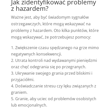
Jak zidentyfikować problemy
z hazardem?
Ważne jest, aby być świadomym sygnałów
ostrzegawczych, które mogą wskazywać na
problemy z hazardem. Oto kilka punktów, które
mogą wskazywać, że potrzebujesz pomocy:
Zwiększenie czasu spędzanego na grze mimo
negatywnych konsekwencji.
Utrata kontroli nad wydawanymi pieniędzmi
oraz chęć odegrania się po przegranych.
Ukrywanie swojego grania przed bliskimi i
przyjaciółmi.
Doświadczanie stresu czy lęku związanych z
graniem.
Granie, aby uciec od problemów osobistych
lub emocjonalnych.