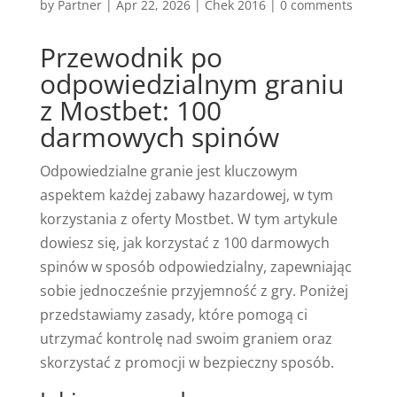
by
Partner
|
Apr 22, 2026
|
Chek 2016
|
0 comments
Przewodnik po
odpowiedzialnym graniu
z Mostbet: 100
darmowych spinów
Odpowiedzialne granie jest kluczowym
aspektem każdej zabawy hazardowej, w tym
korzystania z oferty Mostbet. W tym artykule
dowiesz się, jak korzystać z 100 darmowych
spinów w sposób odpowiedzialny, zapewniając
sobie jednocześnie przyjemność z gry. Poniżej
przedstawiamy zasady, które pomogą ci
utrzymać kontrolę nad swoim graniem oraz
skorzystać z promocji w bezpieczny sposób.