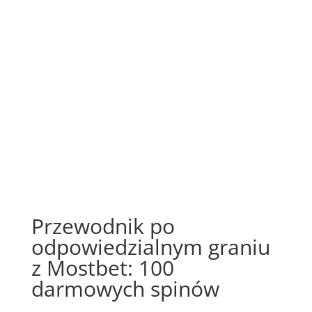
Przewodnik po
odpowiedzialnym graniu
z Mostbet: 100
darmowych spinów