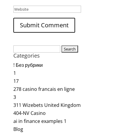
Search
Categories
for:
! Без рубрики
1
17
278 casino francais en ligne
3
311 Wizebets United Kingdom
404-NV Casino
ai in finance examples 1
Blog