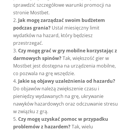
sprawdzić szczegółowe warunki promocji na
stronie Mostbet.
Jak mogę zarządzać swoim budżetem
podczas grania?
Ustal miesięczny limit
wydatków na hazard, który będziesz
przestrzegać.
Czy mogę grać w gry mobilne korzystając z
darmowych spinów?
Tak, większość gier w
Mostbet jest dostępna na urządzenia mobilne,
co pozwala na grę wszędzie.
Jakie są objawy uzależnienia od hazardu?
Do objawów należą zwiększenie czasu i
pieniędzy wydawanych na grę, ukrywanie
nawyków hazardowych oraz odczuwanie stresu
w związku z grą.
Czy mogę uzyskać pomoc w przypadku
problemów z hazardem?
Tak, wielu