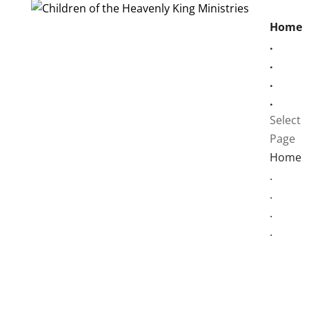
Home
.
.
.
.
Select
Page
Home
.
.
.
.