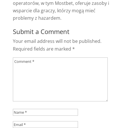
operatorów, w tym Mostbet, oferuje zasoby i
wsparcie dla graczy, którzy mogą mieć
problemy z hazardem.
Submit a Comment
Your email address will not be published.
Required fields are marked
*