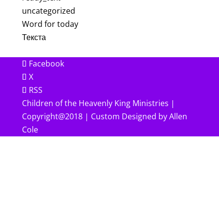
uncategorized
Word for today
Текста
Facebook
X
RSS
Children of the Heavenly King Ministries |
Copyright@2018 | Custom Designed by Allen
Cole