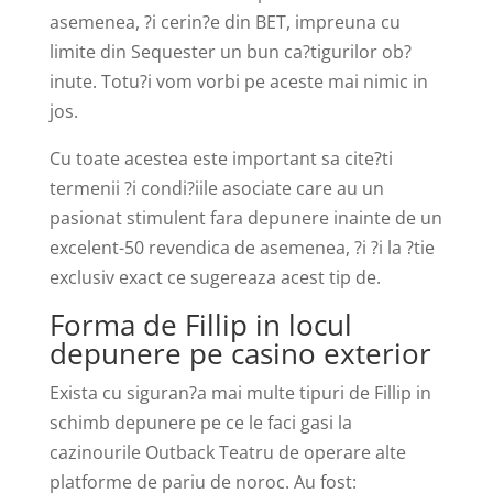
asemenea, ?i cerin?e din BET, impreuna cu
limite din Sequester un bun ca?tigurilor ob?
inute. Totu?i vom vorbi pe aceste mai nimic in
jos.
Cu toate acestea este important sa cite?ti
termenii ?i condi?iile asociate care au un
pasionat stimulent fara depunere inainte de un
excelent-50 revendica de asemenea, ?i ?i la ?tie
exclusiv exact ce sugereaza acest tip de.
Forma de Fillip in locul
depunere pe casino exterior
Exista cu siguran?a mai multe tipuri de Fillip in
schimb depunere pe ce le faci gasi la
cazinourile Outback Teatru de operare alte
platforme de pariu de noroc. Au fost: