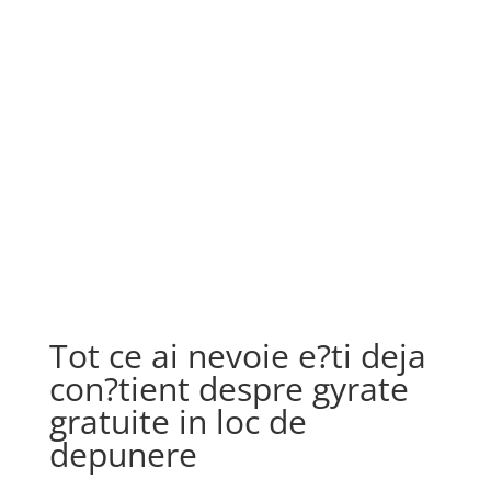
Tot ce ai nevoie e?ti deja
con?tient despre gyrate
gratuite in loc de
depunere