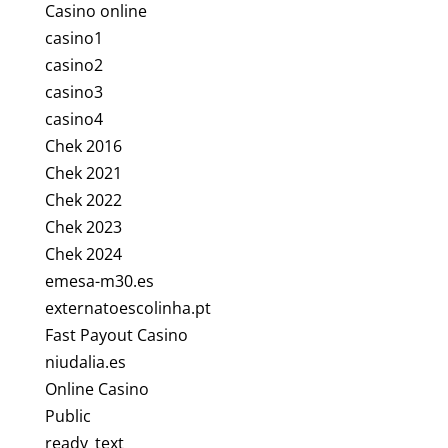
Casino online
casino1
casino2
casino3
casino4
Chek 2016
Chek 2021
Chek 2022
Chek 2023
Chek 2024
emesa-m30.es
externatoescolinha.pt
Fast Payout Casino
niudalia.es
Online Casino
Public
ready_text