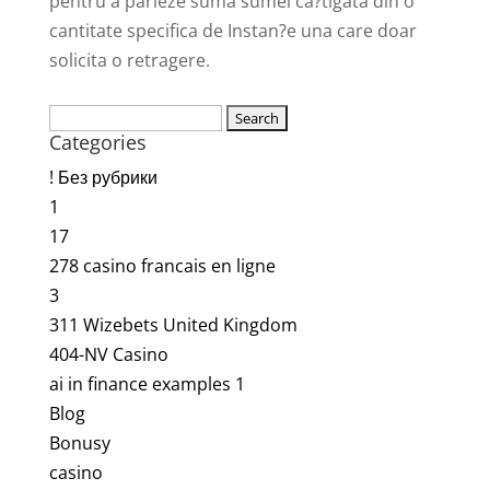
pentru a parieze suma sumei ca?tigata din o
cantitate specifica de Instan?e una care doar
solicita o retragere.
Search
Categories
for:
! Без рубрики
1
17
278 casino francais en ligne
3
311 Wizebets United Kingdom
404-NV Casino
ai in finance examples 1
Blog
Bonusy
casino