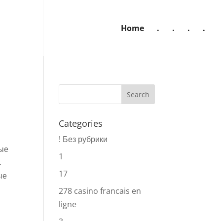
Home
.
.
.
.
Categories
! Без рубрики
вые
1
.
17
ые
278 casino francais en
ligne