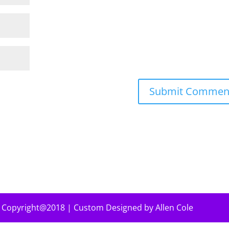
 | Copyright@2018 | Custom Designed by Allen Cole