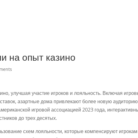
и на опыт казино
ments
но, улучшая участие игроков и лояльность. Включая игро
 ставок, азартные дома привлекают более новую аудиторию
мериканской игровой ассоциацией 2023 года, интерактивн
стников до трех десятых.
льзование схем лояльности, которые компенсируют игрокам